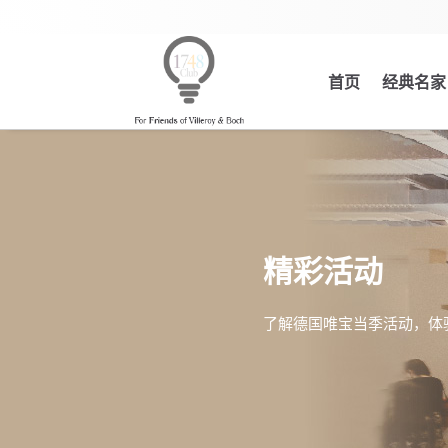
首页
经典名家
精彩活动
了解德国唯宝当季活动，体