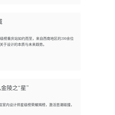
城
师星级榜重庆站如约而至，来自西南地区的200余位
关于设计的本质与未来趋势。
礼金陵之“星”
4最佳室内设计师星级榜荣耀揭榜，激活思潮碰撞，