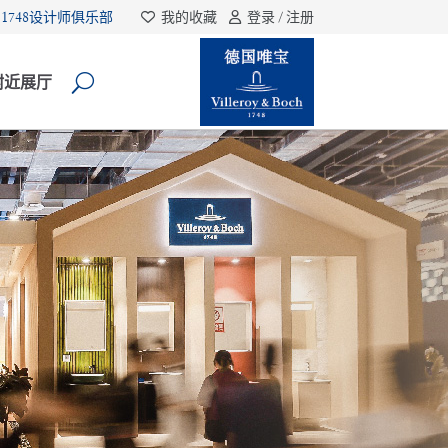
1748设计师俱乐部
我的收藏
登录 / 注册
附近展厅