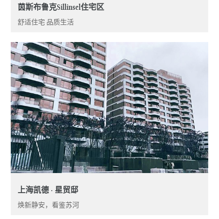
茵斯布鲁克Sillinsel住宅区
舒适住宅 品质生活
上海凯德 · 星贸邸
焕新静安，看鉴苏河