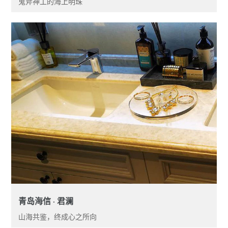
鬼斧神工的海上明珠
青岛海信 · 君澜
山海共鉴，终成心之所向