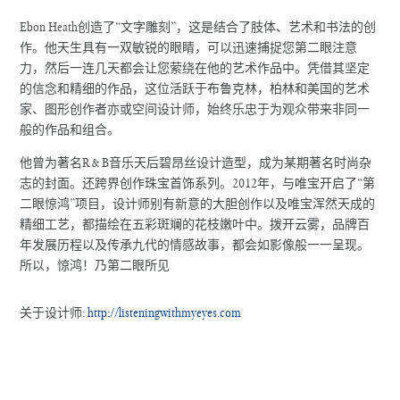
Ebon Heath创造了“文字雕刻”，这是结合了肢体、艺术和书法的创
作。他天生具有一双敏锐的眼睛，可以迅速捕捉您第二眼注意
力，然后一连几天都会让您萦绕在他的艺术作品中。凭借其坚定
的信念和精细的作品，这位活跃于布鲁克林，柏林和美国的艺术
家、图形创作者亦或空间设计师，始终乐忠于为观众带来非同一
般的作品和组合。
他曾为著名R&B音乐天后碧昂丝设计造型，成为某期著名时尚杂
志的封面。还跨界创作珠宝首饰系列。2012年，与唯宝开启了“第
二眼惊鸿”项目，设计师别有新意的大胆创作以及唯宝浑然天成的
精细工艺，都描绘在五彩斑斓的花枝嫩叶中。拨开云雾，品牌百
年发展历程以及传承九代的情感故事，都会如影像般一一呈现。
所以，惊鸿！乃第二眼所见
关于设计师:
http://listeningwithmyeyes.com