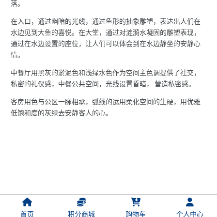
落。
在入口，通过幽暗的光线，通过鱼形的抽象雕塑，表达出人们在
水边见到大鱼的喜悦。在大堂，通过对涟漪水凝固的雕塑表现，
通过在水边设置的座位，让人们可以体会到在水边静坐的安静心
情。
中餐厅用黑灰的淤泥色和浅绿水色作为空间主色调提供了社交，
私密的礼仪感，中餐公共空间，光线设置昏暗， 营造私密感。
客房用色与公区一脉相承，弧线的运用柔化空间的生硬，用优雅
低饱和度的灰绿去安静客人的心。
首页
积分商城
购物车
个人中心