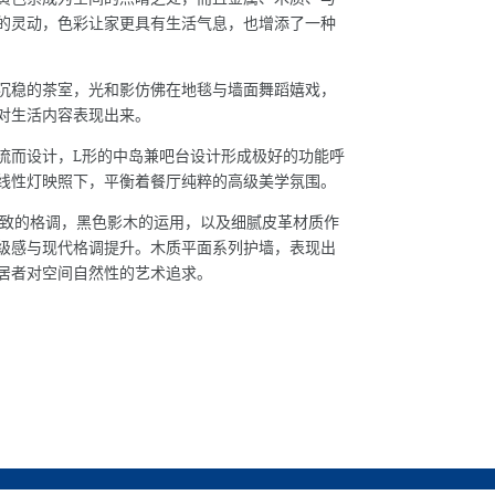
的灵动，色彩让家更具有生活气息，也增添了一种
沉稳的茶室，光和影仿佛在地毯与墙面舞蹈嬉戏，
对生活内容表现出来。
流而设计，L形的中岛兼吧台设计形成极好的功能呼
线性灯映照下，平衡着餐厅纯粹的高级美学氛围。
雅致的格调，黑色影木的运用，以及细腻皮革材质作
级感与现代格调提升。木质平面系列护墙，表现出
居者对空间自然性的艺术追求。