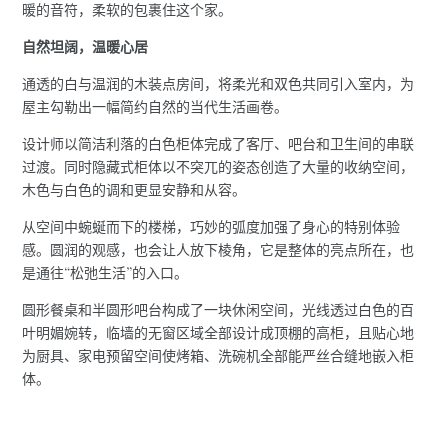
暖的音符，柔软的包裹住这个家。
自然坦阔，温暖心居
通透的白与温润的木装点房间，将柔光和双色共同引入室内，为
屋主勾勒出一幅简约自然的当代生活画卷。
设计师以简洁利落的白色柜体完成了客厅、吧台和卫生间的串联
过渡。同时隐藏式柜体以不突兀的姿态创造了大量的收纳空间，
木色与白色的调和更显安静和从容。
从空间中蜿蜒而下的楼梯，巧妙的弧度加强了身心的特别体验
感。圆润的观感，也会让人放下棱角，它是整体的亮点所在，也
是通往“松弛生活”的入口。
圆形餐桌和半圆形吧台构成了一块休闲空间，光线透过白色的百
叶明媚婉转，临墙的无窗区域全部设计成顶棚的高柜，且贴心地
为厨具、家电预留空间使烤箱、洗碗机全部能严丝合缝地嵌入柜
体。