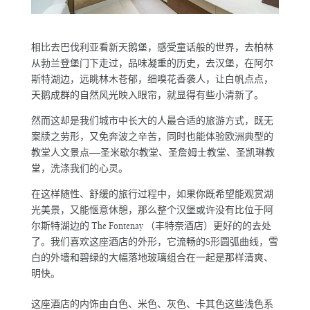
相比去巴伐利亚看新天鹅堡，感受童话般的世界，去柏林
从勃兰登堡门下走过，品味凝重的历史，去汉堡，在阿尔
斯特湖边，远眺林木苍郁，细嗅花香袭人，让白帆点点，
天鹅成群的自然风光映入眼帘，就显得有些小清新了。
然而这却是我们城市中长大的人最合适的旅游方式，既无
案牍之劳形，又免奔波之辛苦，同时也能体验欧洲典型的
教堂人文景点——圣米歇尔教堂、圣詹姆士教堂、圣凯琳教
堂，洗涤我们的心灵。
在这样随性、舒缓的旅行过程中，如果你既希望能观赏湖
光美景，又能惬意休憩，那么整个汉堡或许没有比位于阿
尔斯特湖边的 The Fontenay （丰特奈酒店）更好的的去处
了。我们喜欢这座酒店的外形，它流畅的S形圆弧曲线，雪
白的外墙和碧绿的大幅落地玻璃组合在一起是那样清爽、
明快。
这座酒店的内饰由白色、米色、灰色、卡其色这些浅色系