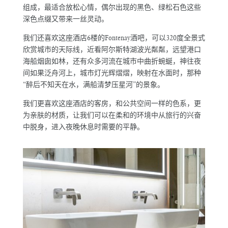
组成，最适合放松心情，偶尔出现的黑色、绿松石色这些
深色点缀又带来一丝灵动。
我们还喜欢这座酒店6楼的Fontenay酒吧，可以320度全景式
欣赏城市的天际线，近看阿尔斯特湖波光粼粼，远望港口
海船烟囱如林，还有众多河流在城市中曲折蜿蜒，神往夜
间如果泛舟河上，城市灯光辉熠熠，映射在水面时，那种
“醉后不知天在水，满船清梦压星河”的景象。
我们更喜欢这座酒店的客房，和公共空间一样的色系，更
为亲肤的材质，让我们可以在柔和的环境中从旅行的兴奋
中脱身，进入夜晚休息时需要的平静。