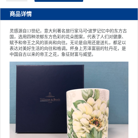
梦
圆
商品详情
骨
瓷
灵感源自13世纪，意大利著名旅行家马可•波罗记忆中的东方古
马
国，选用四种浓郁东方色彩的花朵图案，代表了人们对健康、
克
赋予和帝王之风的崇尚和向往。无论是自用还是送礼，都足以
杯
表达对美好生活的向往和格调。杯身上芳泽富丽的牡丹花，是
单
中国自古以来的帝王之花，象征财富与威望。
个
礼
盒
装
数
量