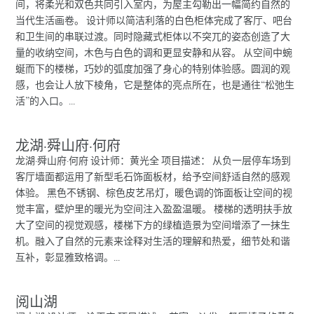
间，将柔光和双色共同引入室内，为屋主勾勒出一幅简约自然的
当代生活画卷。 设计师以简洁利落的白色柜体完成了客厅、吧台
和卫生间的串联过渡。同时隐藏式柜体以不突兀的姿态创造了大
量的收纳空间，木色与白色的调和更显安静和从容。 从空间中蜿
蜒而下的楼梯，巧妙的弧度加强了身心的特别体验感。圆润的观
感，也会让人放下棱角，它是整体的亮点所在，也是通往“松弛生
活”的入口。...
龙湖·舜山府·何府
龙湖·舜山府·何府 设计师：黄光全 项目描述： 从负一层停车场到
客厅墙面都运用了新型毛石饰面板材，给予空间舒适自然的感观
体验。 黑色不锈钢、棕色皮艺吊灯，暖色调的饰面板让空间的视
觉丰富，壁炉里的暖光为空间注入盈盈温暖。 楼梯的透明扶手放
大了空间的视觉观感，楼梯下方的绿植造景为空间增添了一抹生
机。融入了自然的元素来诠释对生活的理解和热爱，细节处和谐
互补，彰显雅致格调。...
阅山湖