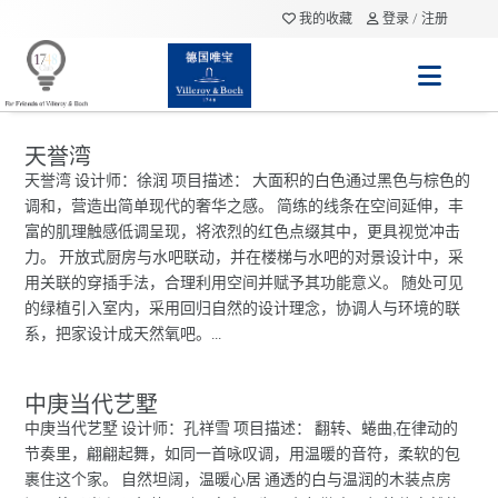
我的收藏
登录 / 注册
天誉湾
天誉湾 设计师：徐润 项目描述： 大面积的白色通过黑色与棕色的
调和，营造出简单现代的奢华之感。 简练的线条在空间延伸，丰
富的肌理触感低调呈现，将浓烈的红色点缀其中，更具视觉冲击
力。 开放式厨房与水吧联动，并在楼梯与水吧的对景设计中，采
用关联的穿插手法，合理利用空间并赋予其功能意义。 随处可见
的绿植引入室内，采用回归自然的设计理念，协调人与环境的联
系，把家设计成天然氧吧。...
中庚当代艺墅
中庚当代艺墅 设计师：孔祥雪 项目描述： 翻转、蜷曲,在律动的
节奏里，翩翩起舞，如同一首咏叹调，用温暖的音符，柔软的包
裹住这个家。 自然坦阔，温暖心居 通透的白与温润的木装点房